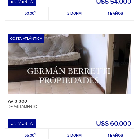
U$S 54.000
EN VENTA
2
60.00
2 DORM
1 BAÑOS
COSTA ATLÁNTICA
Av 3 300
DEPARTAMENTO
U$S 60.000
EN VENTA
2
65.00
2 DORM
1 BAÑOS