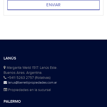
LANÚS
Margarita Weild 1517. Lanús Este.
Buenos Aires. Argentina.
+5411 5263 2757 (Rotativas)
lanus@berrettipropiedades.com.ar
Propiedades en la sucursal
PALERMO