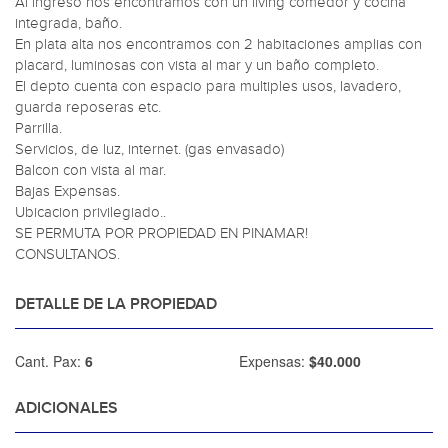
Al ingreso nos encontramos con un living comedor y cocina 
integrada, baño.

En plata alta nos encontramos con 2 habitaciones amplias con 
placard, luminosas con vista al mar y un baño completo.

El depto cuenta con espacio para multiples usos, lavadero, 
guarda reposeras etc.

Parrilla.

Servicios, de luz, internet. (gas envasado)

Balcon con vista al mar.

Bajas Expensas.

Ubicacion privilegiado..

SE PERMUTA POR PROPIEDAD EN PINAMAR!

CONSULTANOS.
DETALLE DE LA PROPIEDAD
Cant. Pax:
6
Expensas:
$40.000
ADICIONALES