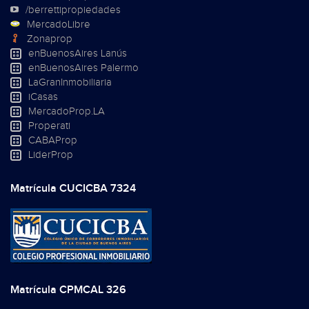
/berrettipropiedades
MercadoLibre
Zonaprop
enBuenosAires Lanús
enBuenosAires Palermo
LaGranInmobiliaria
iCasas
MercadoProp.LA
Properati
CABAProp
LiderProp
Matrícula CUCICBA 7324
Matrícula CPMCAL 326