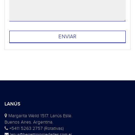
LANÚS
Margarita Weild 1517. Lanús Este.
Buenos Aires. Argentina.
+5411 5263 2757 (Rotativas)
lanus@berrettipropiedades.com.ar