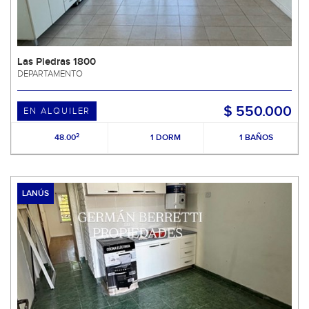
Las Piedras 1800
DEPARTAMENTO
$ 550.000
EN ALQUILER
2
48.00
1 DORM
1 BAÑOS
LANÚS