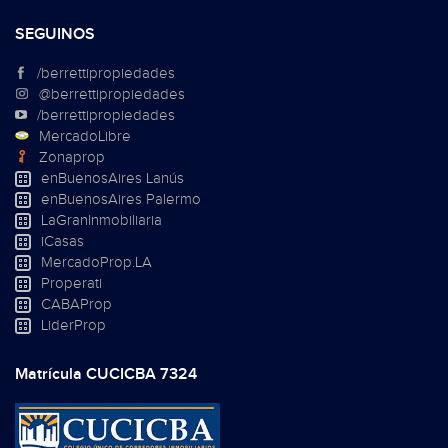
SEGUINOS
/berrettipropiedades
@berrettipropiedades
/berrettipropiedades
MercadoLibre
Zonaprop
enBuenosAires Lanús
enBuenosAires Palermo
LaGranInmobiliaria
iCasas
MercadoProp.LA
Properati
CABAProp
LiderProp
Matrícula CUCICBA 7324