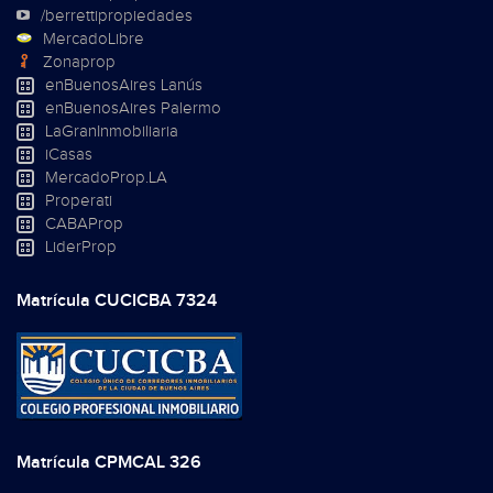
/berrettipropiedades
MercadoLibre
Zonaprop
enBuenosAires Lanús
enBuenosAires Palermo
LaGranInmobiliaria
iCasas
MercadoProp.LA
Properati
CABAProp
LiderProp
Matrícula CUCICBA 7324
Matrícula CPMCAL 326