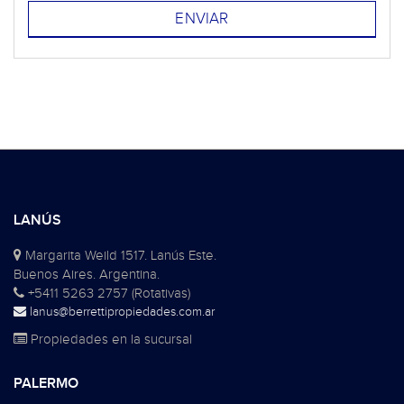
LANÚS
Margarita Weild 1517. Lanús Este.
Buenos Aires. Argentina.
+5411 5263 2757 (Rotativas)
lanus@berrettipropiedades.com.ar
Propiedades en la sucursal
PALERMO