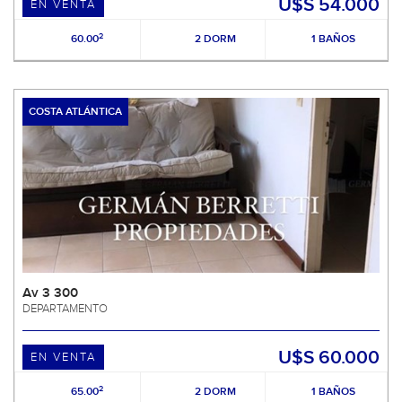
U$S 54.000
EN VENTA
2
60.00
2 DORM
1 BAÑOS
COSTA ATLÁNTICA
Av 3 300
DEPARTAMENTO
U$S 60.000
EN VENTA
2
65.00
2 DORM
1 BAÑOS