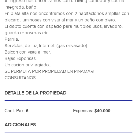
Al ingreso nos encontramos con un living comedor y cocina 
integrada, baño.

En plata alta nos encontramos con 2 habitaciones amplias con 
placard, luminosas con vista al mar y un baño completo.

El depto cuenta con espacio para multiples usos, lavadero, 
guarda reposeras etc.

Parrilla.

Servicios, de luz, internet. (gas envasado)

Balcon con vista al mar.

Bajas Expensas.

Ubicacion privilegiado..

SE PERMUTA POR PROPIEDAD EN PINAMAR!

CONSULTANOS.
DETALLE DE LA PROPIEDAD
Cant. Pax:
6
Expensas:
$40.000
ADICIONALES