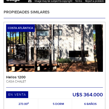
Image may be subject to copyright
Terms
Report a problem
PROPIEDADES SIMILARES
COSTA ATLÁNTICA
Helios 1200
CASA CHALET
U$S 364.000
EN VENTA
2
273.00
5 DORM
6 BAÑOS