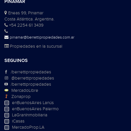
PINAMAR
Eneas 99, Pinamar
Costa Atlántica. Argentina.
+54 2254 61 3439
pinamar@berrettipropiedades.com.ar
Propiedades en la sucursal
SEGUINOS
/berrettipropiedades
@berrettipropiedades
/berrettipropiedades
MercadoLibre
Zonaprop
enBuenosAires Lanús
enBuenosAires Palermo
LaGranInmobiliaria
iCasas
MercadoProp.LA