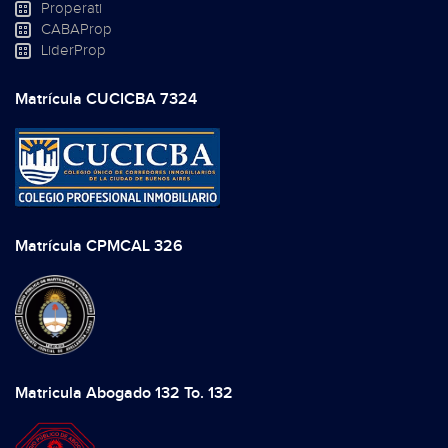
Properati
CABAProp
LiderProp
Matrícula CUCICBA 7324
Matrícula CPMCAL 326
Matricula Abogado 132 To. 132