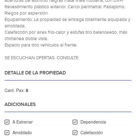
aberturas de aluminio negras mate linea módena, con DVH. 
Revestimiento plástico exterior. Cerco perimetral. Paisajismo. 
Riegos por aspersión. 

Equipamiento: La propiedad se entrega totalmente equipada y 
amoblada. 

Calefacción por aires frio-calor y estufas tiro balanceado, más 
chimenea doble vista.

Espacio para dos vehículos al frente.

SE ESCUCHAN OFERTAS. CONSULTE
DETALLE DE LA PROPIEDAD
Cant. Pax:
8
ADICIONALES
A Estrenar
Dependencia
Amoblado
Calefacción