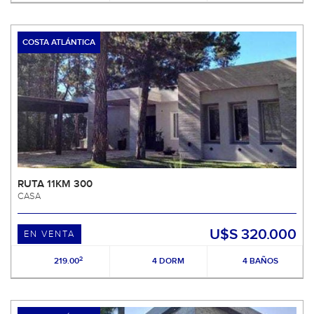
COSTA ATLÁNTICA
RUTA 11KM 300
CASA
U$S 320.000
EN VENTA
2
219.00
4 DORM
4 BAÑOS